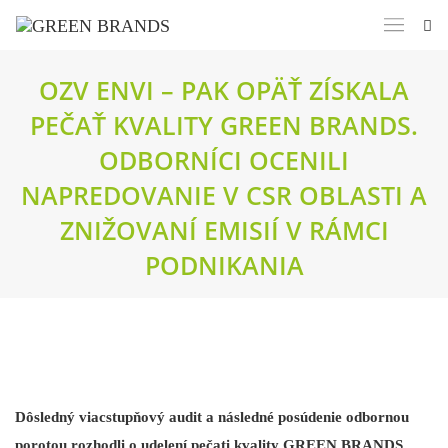
OZV ENVI – PAK OPÄŤ ZÍSKALA
PEČAŤ KVALITY GREEN BRANDS.
ODBORNÍCI OCENILI
NAPREDOVANIE V CSR OBLASTI A
ZNIŽOVANÍ EMISIÍ V RÁMCI
PODNIKANIA
Dôsledný viacstupňový audit a následné posúdenie odbornou
porotou rozhodli o udelení pečati kvality GREEN BRANDS