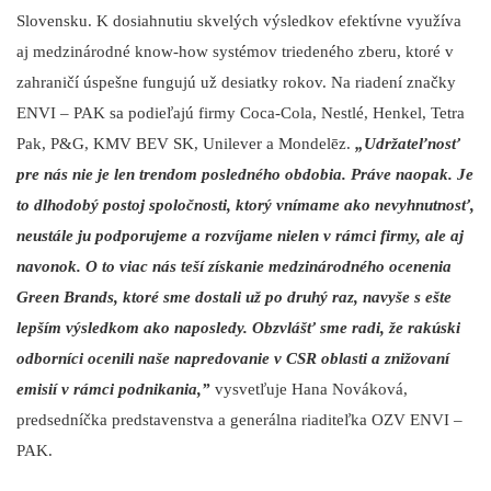
Slovensku. K dosiahnutiu skvelých výsledkov efektívne využíva
aj medzinárodné know-how systémov triedeného zberu, ktoré v
zahraničí úspešne fungujú už desiatky rokov. Na riadení značky
ENVI – PAK sa podieľajú firmy Coca-Cola, Nestlé, Henkel, Tetra
Pak, P&G, KMV BEV SK, Unilever a Mondelēz.
„Udržateľnosť
pre nás nie je len trendom posledného obdobia. Práve naopak. Je
to dlhodobý postoj spoločnosti, ktorý vnímame ako nevyhnutnosť,
neustále ju podporujeme a rozvíjame nielen v rámci firmy, ale aj
navonok. O to viac nás teší získanie medzinárodného ocenenia
Green Brands, ktoré sme dostali už po druhý raz, navyše s ešte
lepším výsledkom ako naposledy. Obzvlášť sme radi, že rakúski
odborníci ocenili naše napredovanie v CSR oblasti a znižovaní
emisií v rámci podnikania,”
vysvetľuje Hana Nováková,
predsedníčka predstavenstva a generálna riaditeľka OZV ENVI –
PAK.