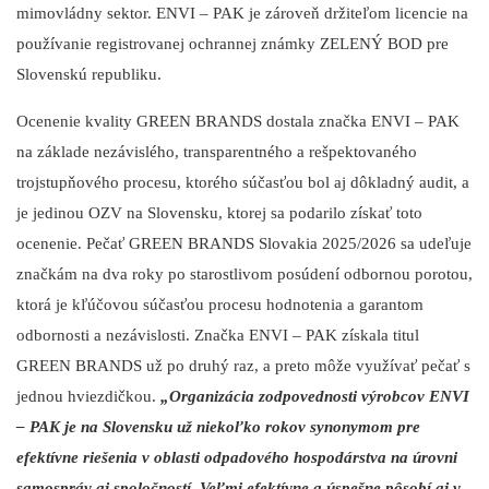
mimovládny sektor. ENVI – PAK je zároveň držiteľom licencie na
používanie registrovanej ochrannej známky ZELENÝ BOD pre
Slovenskú republiku.
Ocenenie kvality GREEN BRANDS dostala značka ENVI – PAK
na základe nezávislého, transparentného a rešpektovaného
trojstupňového procesu, ktorého súčasťou bol aj dôkladný audit, a
je jedinou OZV na Slovensku, ktorej sa podarilo získať toto
ocenenie. Pečať GREEN BRANDS Slovakia 2025/2026 sa udeľuje
značkám na dva roky po starostlivom posúdení odbornou porotou,
ktorá je kľúčovou súčasťou procesu hodnotenia a garantom
odbornosti a nezávislosti. Značka ENVI – PAK získala titul
GREEN BRANDS už po druhý raz, a preto môže využívať pečať s
jednou hviezdičkou.
„Organizácia zodpovednosti výrobcov ENVI
– PAK je na Slovensku už niekoľko rokov synonymom pre
efektívne riešenia v oblasti odpadového hospodárstva na úrovni
samospráv aj spoločností. Veľmi efektívne a úspešne pôsobí aj v