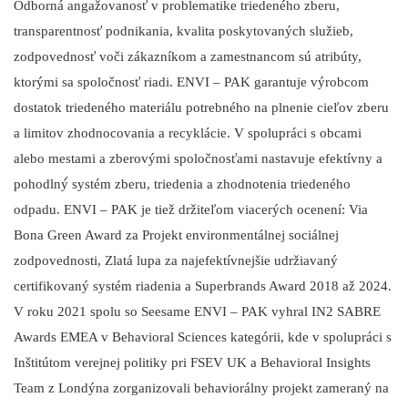
Odborná angažovanosť v problematike triedeného zberu,
transparentnosť podnikania, kvalita poskytovaných služieb,
zodpovednosť voči zákazníkom a zamestnancom sú atribúty,
ktorými sa spoločnosť riadi. ENVI – PAK garantuje výrobcom
dostatok triedeného materiálu potrebného na plnenie cieľov zberu
a limitov zhodnocovania a recyklácie. V spolupráci s obcami
alebo mestami a zberovými spoločnosťami nastavuje efektívny a
pohodlný́ systém zberu, triedenia a zhodnotenia triedeného
odpadu. ENVI – PAK je tiež držiteľom viacerých ocenení: Via
Bona Green Award za Projekt environmentálnej sociálnej
zodpovednosti, Zlatá lupa za najefektívnejšie udržiavaný
certifikovaný systém riadenia a Superbrands Award 2018 až 2024.
V roku 2021 spolu so Seesame ENVI – PAK vyhral IN2 SABRE
Awards EMEA v Behavioral Sciences kategórii, kde v spolupráci s
Inštitútom verejnej politiky pri FSEV UK a Behavioral Insights
Team z Londýna zorganizovali behaviorálny projekt zameraný na