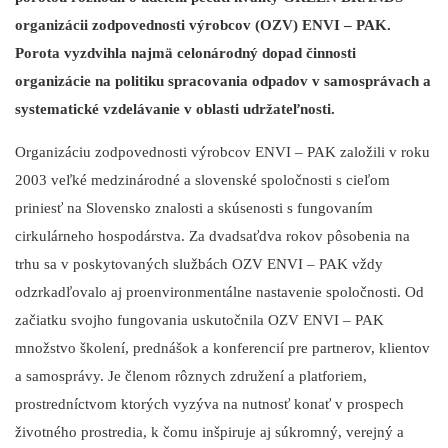
organizácii zodpovednosti výrobcov (OZV) ENVI – PAK.
Porota vyzdvihla najmä celonárodný dopad činnosti
organizácie na politiku spracovania odpadov v samosprávach a
systematické vzdelávanie v oblasti udržateľnosti.
Organizáciu zodpovednosti výrobcov ENVI – PAK založili v roku
2003 veľké medzinárodné a slovenské spoločnosti s cieľom
priniesť na Slovensko znalosti a skúsenosti s fungovaním
cirkulárneho hospodárstva. Za dvadsaťdva rokov pôsobenia na
trhu sa v poskytovaných službách OZV ENVI – PAK vždy
odzrkadľovalo aj proenvironmentálne nastavenie spoločnosti. Od
začiatku svojho fungovania uskutočnila OZV ENVI – PAK
množstvo školení, prednášok a konferencií pre partnerov, klientov
a samosprávy. Je členom rôznych združení a platforiem,
prostredníctvom ktorých vyzýva na nutnosť konať v prospech
životného prostredia, k čomu inšpiruje aj súkromný, verejný a