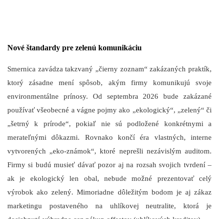
Nové štandardy pre zelenú komunikáciu
Smernica zavádza takzvaný „čierny zoznam“ zakázaných praktík,
ktorý zásadne mení spôsob, akým firmy komunikujú svoje
environmentálne prínosy. Od septembra 2026 bude zakázané
používať všeobecné a vágne pojmy ako „ekologický“, „zelený“ či
„šetrný k prírode“, pokiaľ nie sú podložené konkrétnymi a
merateľnými dôkazmi. Rovnako končí éra vlastných, interne
vytvorených „eko-známok“, ktoré neprešli nezávislým auditom.
Firmy si budú musieť dávať pozor aj na rozsah svojich tvrdení –
ak je ekologický len obal, nebude možné prezentovať celý
výrobok ako zelený. Mimoriadne dôležitým bodom je aj zákaz
marketingu postaveného na uhlíkovej neutralite, ktorá je