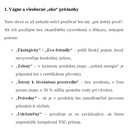
1. Vágne a všeobecné „eko“ prívlastky
Tieto slová sa už nebudú môcť používať len tak „pre dobrý pocit“.
Ak ich použijete bez okamžitého vysvetlenia a dôkazu, riskujete
pokutu:
„
Ekologický“ / „Eco-friendly“
– príliš široký pojem, ktorý
nevysvetľuje konkrétny prínos.
„
Zelený“
– v kontexte produktu (napr. „zelená energia“ je
prípustná len s certifikátom pôvodu).
„
Šetrný k životnému prostrediu“
– bez uvedenia, v čom
presne (napr. o 30 % nižšia spotreba vody pri výrobe).
„
Prírodný“
– ak je v produkte len zanedbateľné percento
prírodných zložiek.
„
Udržateľný“
– považuje sa za zavádzajúce, ak firma
nepreukáže komplexný ESG prístup.