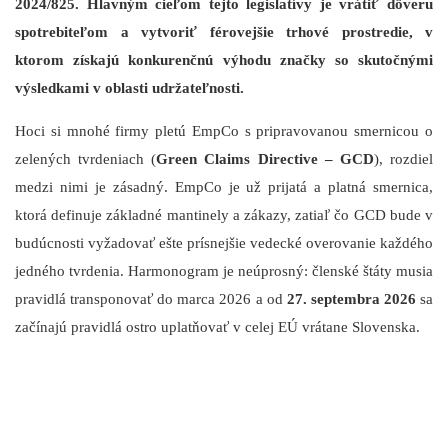
2024/825. Hlavným cieľom tejto legislatívy je vrátiť dôveru
spotrebiteľom a vytvoriť férovejšie trhové prostredie, v
ktorom získajú konkurenčnú výhodu značky so skutočnými
výsledkami v oblasti udržateľnosti.
Hoci si mnohé firmy pletú EmpCo s pripravovanou smernicou o
zelených tvrdeniach (
Green Claims Directive – GCD
), rozdiel
medzi nimi je zásadný. EmpCo je už prijatá a platná smernica,
ktorá definuje základné mantinely a zákazy, zatiaľ čo GCD bude v
budúcnosti vyžadovať ešte prísnejšie vedecké overovanie každého
jedného tvrdenia. Harmonogram je neúprosný: členské štáty musia
pravidlá transponovať do marca 2026 a od
27. septembra 2026
sa
začínajú pravidlá ostro uplatňovať v celej EÚ vrátane Slovenska.