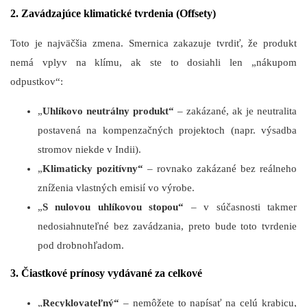
2. Zavádzajúce klimatické tvrdenia (Offsety)
Toto je najväčšia zmena. Smernica zakazuje tvrdiť, že produkt
nemá vplyv na klímu, ak ste to dosiahli len „nákupom
odpustkov“:
„
Uhlíkovo neutrálny produkt“
– zakázané, ak je neutralita
postavená na kompenzačných projektoch (napr. výsadba
stromov niekde v Indii).
„
Klimaticky pozitívny“
– rovnako zakázané bez reálneho
zníženia vlastných emisií vo výrobe.
„
S nulovou uhlíkovou stopou“
– v súčasnosti takmer
nedosiahnuteľné bez zavádzania, preto bude toto tvrdenie
pod drobnohľadom.
3. Čiastkové prínosy vydávané za celkové
„
Recyklovateľný“
– nemôžete to napísať na celú krabicu,