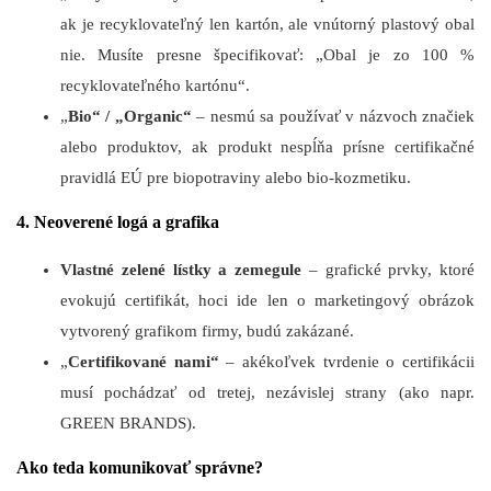
ak je recyklovateľný len kartón, ale vnútorný plastový obal
nie. Musíte presne špecifikovať: „Obal je zo 100 %
recyklovateľného kartónu“.
„
Bio“ / „Organic“
– nesmú sa používať v názvoch značiek
alebo produktov, ak produkt nespĺňa prísne certifikačné
pravidlá EÚ pre biopotraviny alebo bio-kozmetiku.
4. Neoverené logá a grafika
Vlastné zelené lístky a zemegule
– grafické prvky, ktoré
evokujú certifikát, hoci ide len o marketingový obrázok
vytvorený grafikom firmy, budú zakázané.
„
Certifikované nami“
– akékoľvek tvrdenie o certifikácii
musí pochádzať od tretej, nezávislej strany (ako napr.
GREEN BRANDS).
Ako teda komunikovať správne?