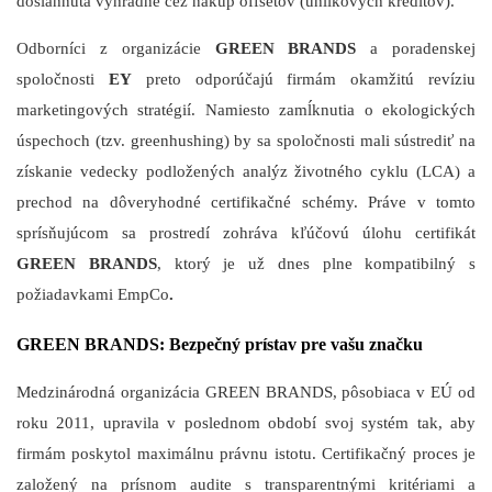
dosiahnutá výhradne cez nákup offsetov (uhlíkových kreditov).
Odborníci z organizácie
GREEN BRANDS
a poradenskej
spoločnosti
EY
preto odporúčajú firmám okamžitú revíziu
marketingových stratégií. Namiesto zamĺknutia o ekologických
úspechoch (tzv. greenhushing) by sa spoločnosti mali sústrediť na
získanie vedecky podložených analýz životného cyklu (LCA) a
prechod na dôveryhodné certifikačné schémy. Práve v tomto
sprísňujúcom sa prostredí zohráva kľúčovú úlohu certifikát
GREEN BRANDS
, ktorý je už dnes plne kompatibilný s
požiadavkami EmpCo
.
GREEN BRANDS: Bezpečný prístav pre vašu značku
Medzinárodná organizácia GREEN BRANDS, pôsobiaca v EÚ od
roku 2011, upravila v poslednom období svoj systém tak, aby
firmám poskytol maximálnu právnu istotu. Certifikačný proces je
založený na prísnom audite s transparentnými kritériami a